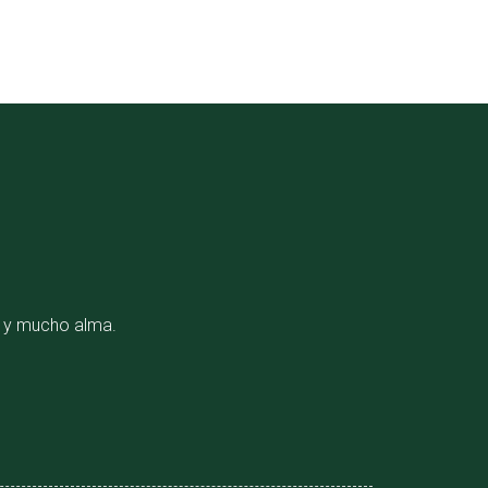
e y mucho alma.