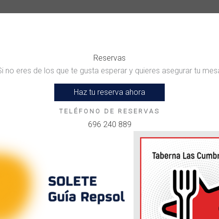
Reservas
Si no eres de los que te gusta esperar y quieres asegurar tu mes
Haz tu reserva ahora
TELÉFONO DE RESERVAS
696 240 889