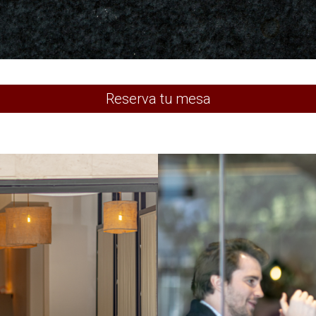
Reserva tu mesa