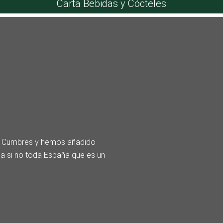
Carta Bebidas y Cócteles
s Cumbres y hemos añadido
a si no toda España que es un