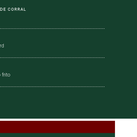
 DE CORRAL
rd
frito