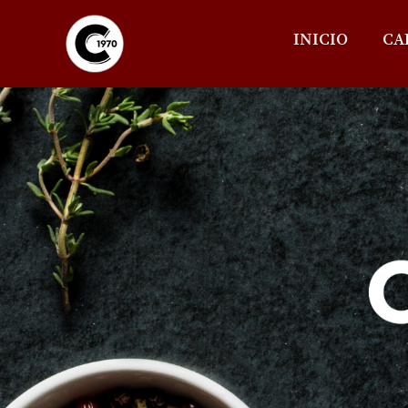
Ir
al
INICIO
CA
contenido
lolajack
betory
aviamasters
onlyspins
7gold
zoome
chicken
mummys
tenobet
spin
slotexo
chickenroad
bet
cleobetra
great
royal
vegashero
bonus
casino
casino
road
gold
bara
game
on
casino
slots
casino
mobile
gambling
casino
win
login
online
game
casino