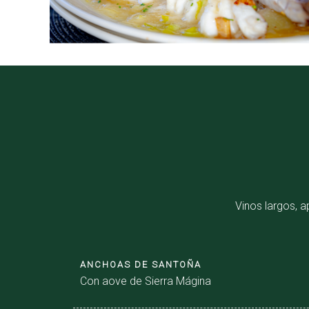
Vinos largos, 
ANCHOAS DE SANTOÑA
Con aove de Sierra Mágina