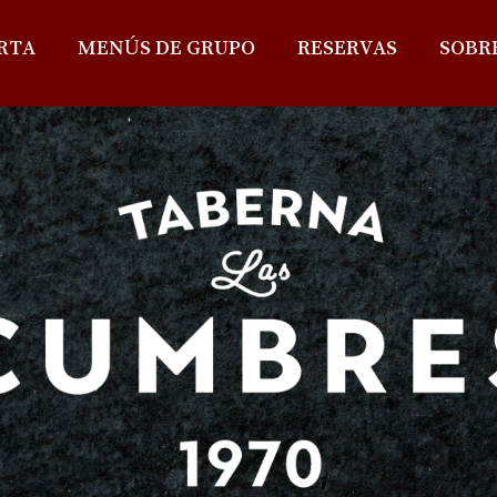
RTA
MENÚS DE GRUPO
RESERVAS
SOBR