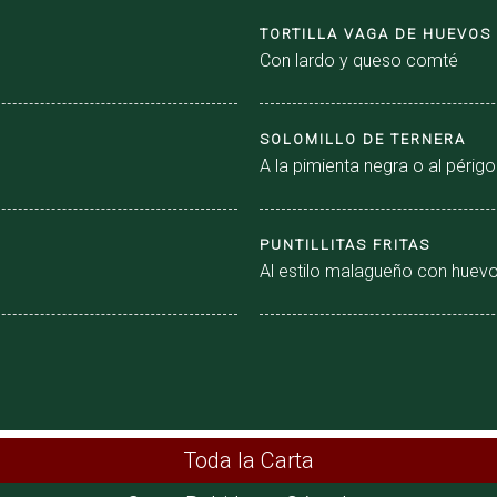
TORTILLA VAGA DE HUEVOS
Con lardo y queso comté
SOLOMILLO DE TERNERA
A la pimienta negra o al périgo
PUNTILLITAS FRITAS
Al estilo malagueño con huevo 
Toda la Carta