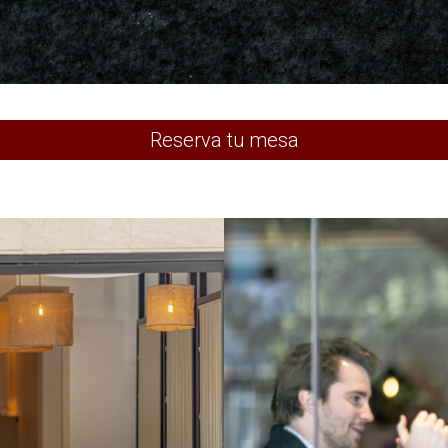
Reserva tu mesa