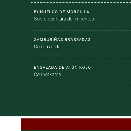
BUÑUELOS DE MORCILLA
Sobre confitura de pimientos
ZAMBURIÑAS BRASEADAS
Con su ajada
ENSALADA DE ATÚN ROJO
Con wakame