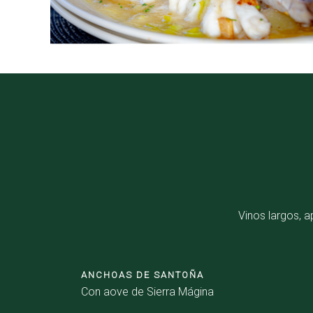
Vinos largos, 
ANCHOAS DE SANTOÑA
Con aove de Sierra Mágina