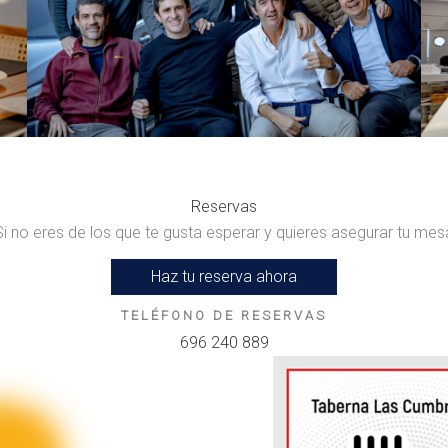
Reservas
Si no eres de los que te gusta esperar y quieres asegurar tu mes
Haz tu reserva ahora
TELÉFONO DE RESERVAS
696 240 889