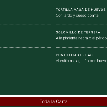
TORTILLA VAGA DE HUEVOS
Con lardo y queso comté
SOLOMILLO DE TERNERA
A la pimienta negra o al périgo
PUNTILLITAS FRITAS
Al estilo malagueño con huevo 
Toda la Carta