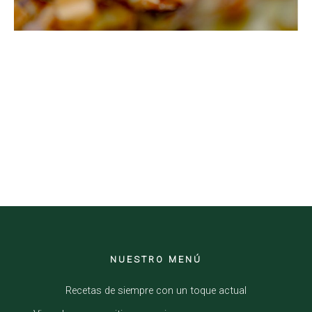
NUESTRO MENÚ
Recetas de siempre con un toque actual