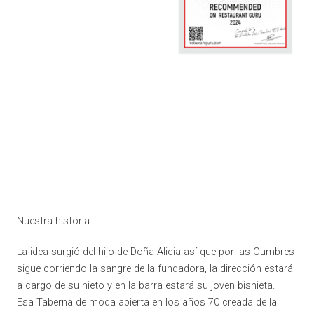
Nuestra historia
La idea surgió del hijo de Doña Alicia así que por las Cumbres
sigue corriendo la sangre de la fundadora, la dirección estará
a cargo de su nieto y en la barra estará su joven bisnieta.
Esa Taberna de moda abierta en los años 70 creada de la