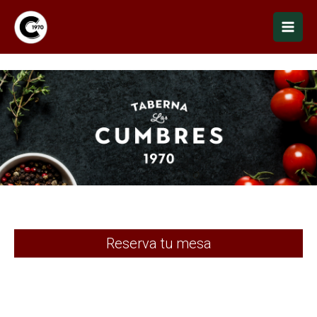
Ir
lolajack
betory
aviamasters
onlyspins
7gold
zoome
chicken
mummys
tenobet
spin
slotexo
chickenroad
bet
cleobetra
great
royal
vegashero
al
bonus
casino
casino
road
gold
bara
game
on
casino
slots
casino
contenido
mobile
gambling
casino
win
login
online
game
casino
Reserva tu mesa