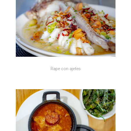
Rape con ajetes