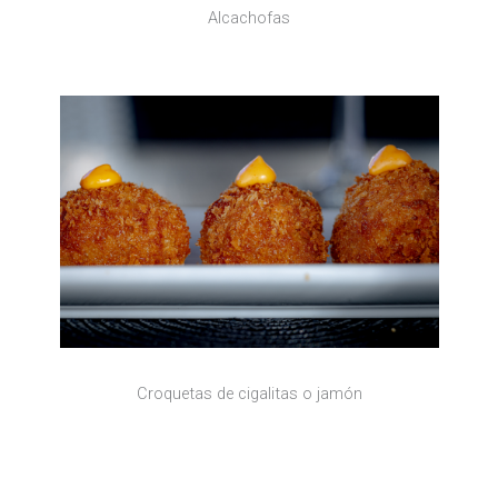
Alcachofas
Croquetas de cigalitas o jamón