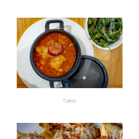
Callos