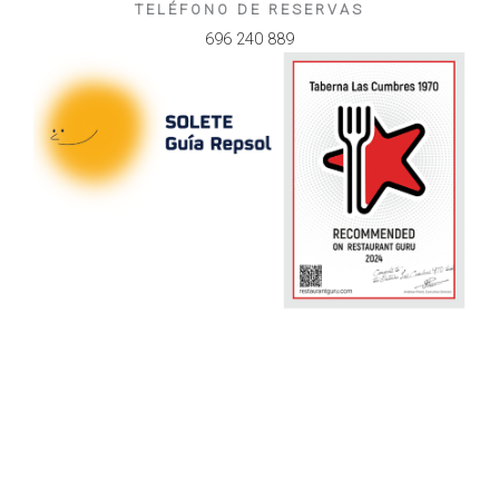
TELÉFONO DE RESERVAS
696 240 889