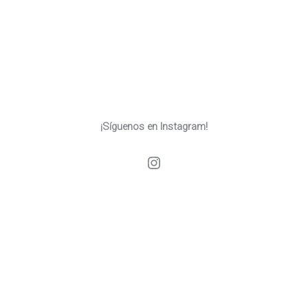
¡Síguenos en Instagram!
Instagram