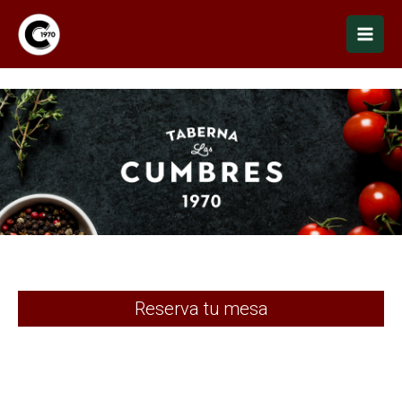
Ir
lolajack
betory
aviamasters
onlyspins
7gold
zoome
chicken
mummys
tenobet
spin
slotexo
chickenroad
bet
cleobetra
great
royal
vegashero
al
bonus
casino
casino
road
gold
bara
game
on
casino
slots
casino
contenido
mobile
gambling
casino
win
login
online
game
casino
Reserva tu mesa