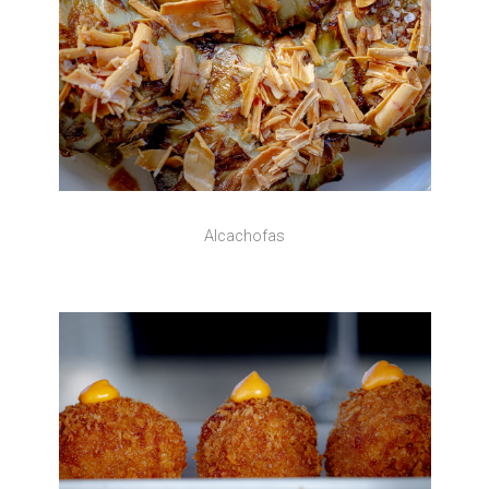
Alcachofas