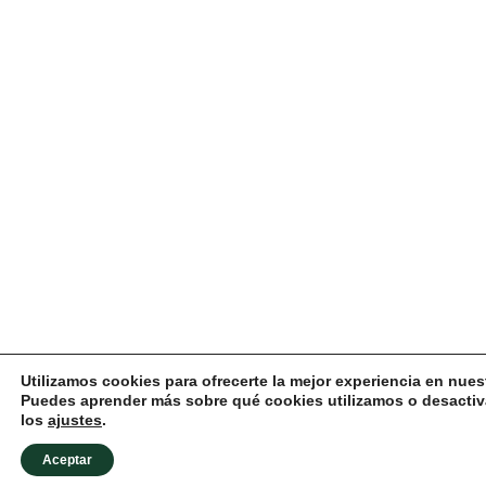
Utilizamos cookies para ofrecerte la mejor experiencia en nues
Puedes aprender más sobre qué cookies utilizamos o desactiv
los
ajustes
.
Aceptar