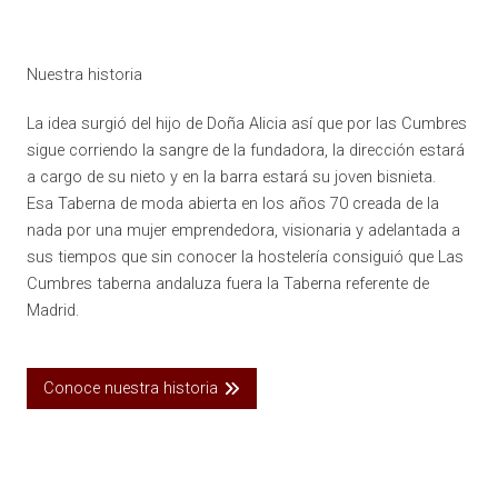
Nuestra historia
La idea surgió del hijo de Doña Alicia así que por las Cumbres
sigue corriendo la sangre de la fundadora, la dirección estará
a cargo de su nieto y en la barra estará su joven bisnieta.
Esa Taberna de moda abierta en los años 70 creada de la
nada por una mujer emprendedora, visionaria y adelantada a
sus tiempos que sin conocer la hostelería consiguió que Las
Cumbres taberna andaluza fuera la Taberna referente de
Madrid.
Conoce nuestra historia