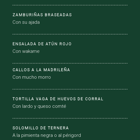
ZAMBURIÑAS BRASEADAS
Con su ajada
ENSALADA DE ATÚN ROJO
Con wakame
CALLOS A LA MADRILEÑA
Con mucho morro
TORTILLA VAGA DE HUEVOS DE CORRAL
Con lardo y queso comté
SOLOMILLO DE TERNERA
A la pimienta negra o al périgord