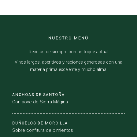
NUESTRO MENÚ
Recetas de siempre con un toque actual
Vinos largos, aperitivos y raciones generosas con una
materia prima excelente y mucho alma.
ANCHOAS DE SANTOÑA
Con aove de Sierra Mágina
BUÑUELOS DE MORCILLA
Sobre confitura de pimientos