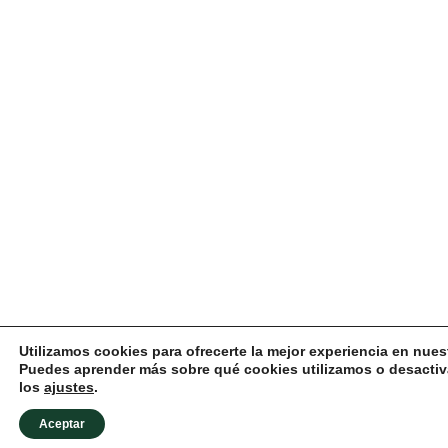
Utilizamos cookies para ofrecerte la mejor experiencia en nues
Puedes aprender más sobre qué cookies utilizamos o desactiv
los
ajustes
.
Aceptar