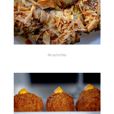
Alcachofas