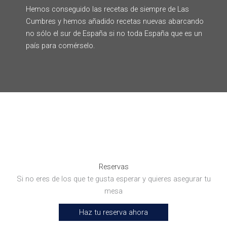
Hemos conseguido las recetas de siempre de Las
Cumbres y hemos añadido recetas nuevas abarcando
no sólo el sur de España si no toda España que es un
país para comérselo.
Reservas
Si no eres de los que te gusta esperar y quieres asegurar tu
mesa
Haz tu reserva ahora